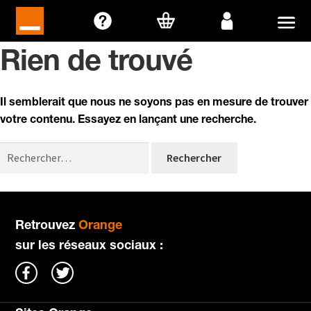
Aller
Aller
à
au
Rien de trouvé
la
contenu
navigation
Il semblerait que nous ne soyons pas en mesure de trouver
votre contenu. Essayez en lançant une recherche.
Rechercher :
Retrouvez
Orange
sur les réseaux sociaux :